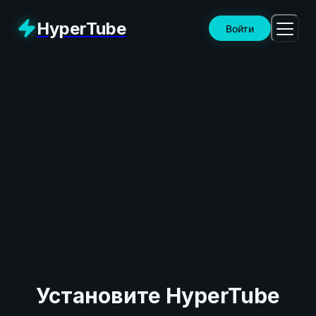
HyperTube
Войти
Установите HyperTube